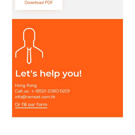
Download PDF
Let's help you!
Hong Kong
Call us: + (852) 2380-5201
info@ramset.com.hk
Or fill our form