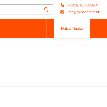
+ (852) 2380-5201
info@ramset.com.hk
Skip
to
Get a Quote
content