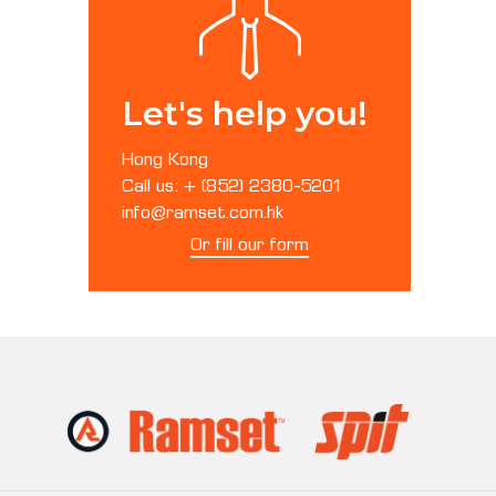
Let's help you!
Hong Kong
Call us: + (852) 2380-5201
info@ramset.com.hk
Or fill our form