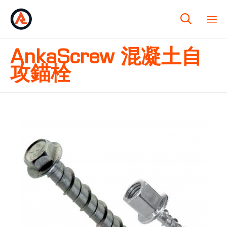

AnkaScrew 混凝土自
攻錨栓