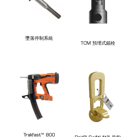
墜落停制系統
TCM 預埋式錨栓
Trakfast™ 800