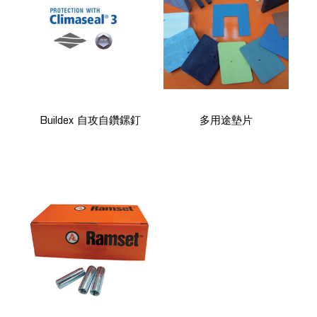
Buildex 自攻自鑽鏍釘
多用途墊片