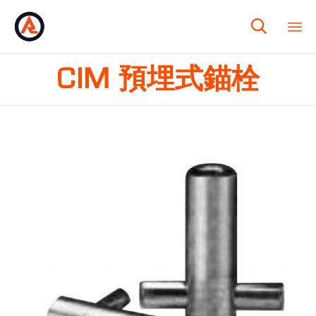

CIM 預埋式錨栓